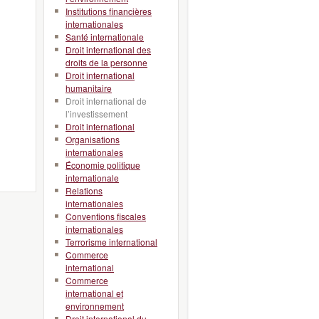
Institutions financières
internationales
Santé internationale
Droit international des
droits de la personne
Droit international
humanitaire
Droit international de
l’investissement
Droit international
Organisations
internationales
Économie politique
internationale
Relations
internationales
Conventions fiscales
internationales
Terrorisme international
Commerce
international
Commerce
international et
environnement
Droit international du