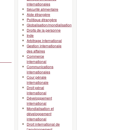
internationales
Sécurité alimentaire
Aide étrangère
Politique étrangère
Globalisation/mondialisation
Droits de la personne
Inde
Arbitrage international
Gestion internationale
des affaires
Commerce
international
Communications
internationales
Cour pénale
internationale
Droit pénal
international
Développement
international
Mondialisation et
développement
international
Droit international de
l’environnement