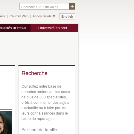
English
mes
Courriel Web
Accès rapide
tualités uOttawa
L'Université en bref
Recherche
Consultez notre base de
données renfermant les noms
de plus de 500 spécialistes,
prêts à commenter des sujets
d'actualité ou à faire part de
leurs connaissances dans le
cadre de reportages.
Par nom de famille :