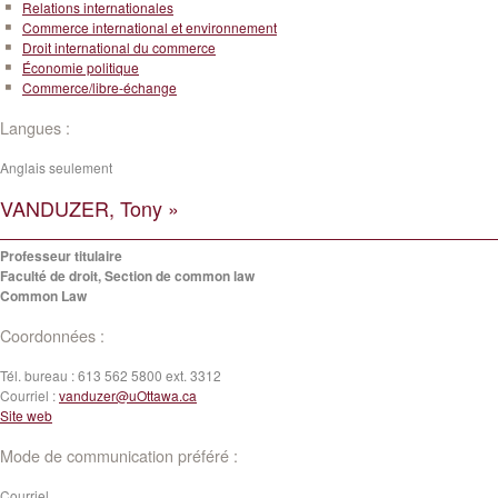
Relations internationales
Commerce international et environnement
Droit international du commerce
Économie politique
Commerce/libre-échange
Langues :
Anglais seulement
VANDUZER, Tony »
Professeur titulaire
Faculté de droit, Section de common law
Common Law
Coordonnées :
Tél. bureau :
613 562 5800 ext. 3312
Courriel :
vanduzer@uOttawa.ca
Site web
Mode de communication préféré :
Courriel