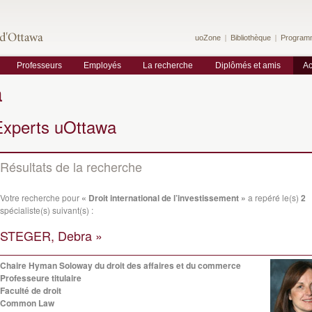
uoZone
Bibliothèque
Program
Professeurs
Employés
La recherche
Diplômés et amis
Ac
a
Experts uOttawa
Résultats de la recherche
Votre recherche pour
« Droit international de l’investissement »
a repéré le(s)
2
spécialiste(s) suivant(s) :
STEGER, Debra »
Chaire Hyman Soloway du droit des affaires et du commerce
Professeure titulaire
Faculté de droit
Common Law