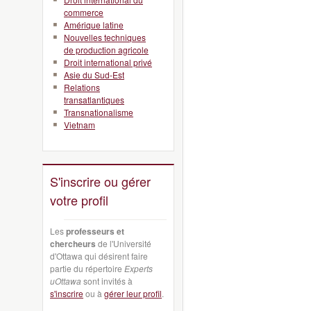
commerce
Amérique latine
Nouvelles techniques
de production agricole
Droit international privé
Asie du Sud-Est
Relations
transatlantiques
Transnationalisme
Vietnam
S'inscrire ou gérer
votre profil
Les
professeurs et
chercheurs
de l'Université
d'Ottawa qui désirent faire
partie du répertoire
Experts
uOttawa
sont invités à
s'inscrire
ou à
gérer leur profil
.