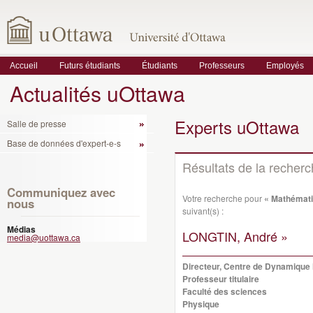
Accueil
Futurs étudiants
Étudiants
Professeurs
Employés
Actualités uOttawa
Experts uOttawa
Salle de presse
Base de données d'expert-e-s
Résultats de la recher
Communiquez avec
Votre recherche pour
« Mathémati
nous
suivant(s) :
Médias
LONGTIN, André »
media@uottawa.ca
Directeur, Centre de Dynamique
Professeur titulaire
Faculté des sciences
Physique