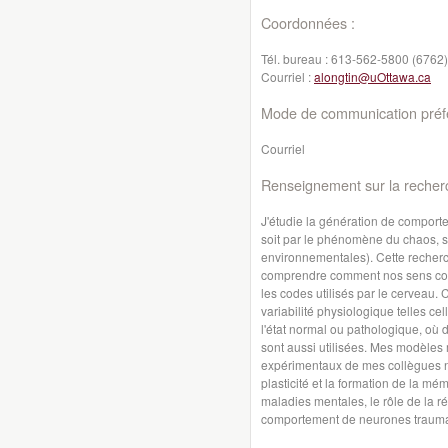
Coordonnées :
Tél. bureau :
613-562-5800 (6762)
Courriel :
alongtin@uOttawa.ca
Mode de communication préfé
Courriel
Renseignement sur la recher
J'étudie la génération de comport
soit par le phénomène du chaos, soi
environnementales). Cette recherc
comprendre comment nos sens coden
les codes utilisés par le cerveau. 
variabilité physiologique telles ce
l'état normal ou pathologique, où
sont aussi utilisées. Mes modèles 
expérimentaux de mes collègues neu
plasticité et la formation de la m
maladies mentales, le rôle de la ré
comportement de neurones trauma