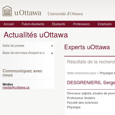
Accueil
Futurs étudiants
Étudiants
Professeurs
Employés
Actualités uOttawa
Experts uOttawa
Salle de presse
Base de données d'expert-e-s
Résultats de la recher
Communiquez avec
Votre recherche pour
« Physique b
nous
DESGRENIERS, Serge
Médias
media@uottawa.ca
Directeur adjoint, études de p
Professeur titulaire
Faculté des sciences
Physique