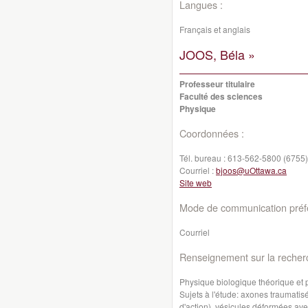
Langues :
Français et anglais
JOOS, Béla »
Professeur titulaire
Faculté des sciences
Physique
Coordonnées :
Tél. bureau :
613-562-5800 (6755)
Courriel :
bjoos@uOttawa.ca
Site web
Mode de communication préfé
Courriel
Renseignement sur la recher
Physique biologique théorique et p
Sujets à l'étude: axones traumatisés
d'action), vésicules déformées ave