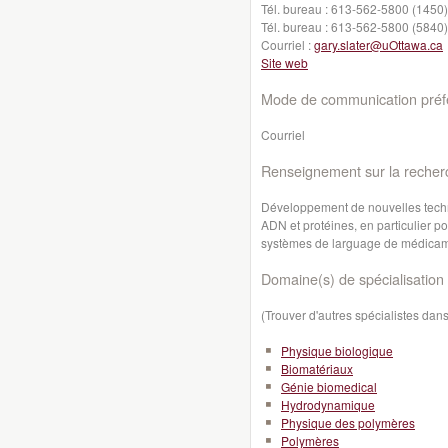
Tél. bureau :
613-562-5800 (1450)
Tél. bureau :
613-562-5800 (5840)
Courriel :
gary.slater@uOttawa.ca
Site web
Mode de communication préfé
Courriel
Renseignement sur la recher
Développement de nouvelles techn
ADN et protéines, en particulier 
systèmes de larguage de médicamen
Domaine(s) de spécialisation 
(Trouver d'autres spécialistes da
Physique biologique
Biomatériaux
Génie biomedical
Hydrodynamique
Physique des polymères
Polymères