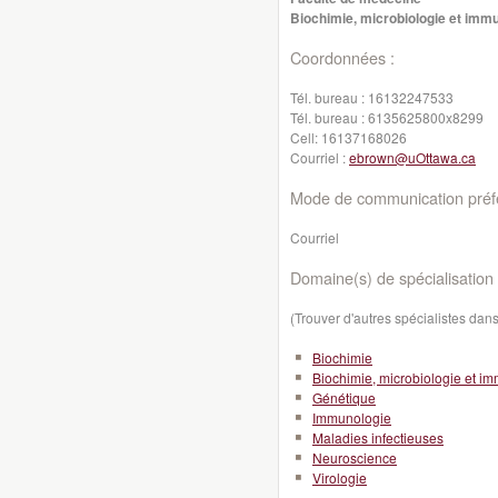
Biochimie, microbiologie et imm
Coordonnées :
Tél. bureau :
16132247533
Tél. bureau :
6135625800x8299
Cell:
16137168026
Courriel :
ebrown@uOttawa.ca
Mode de communication préfé
Courriel
Domaine(s) de spécialisation 
(Trouver d'autres spécialistes da
Biochimie
Biochimie, microbiologie et i
Génétique
Immunologie
Maladies infectieuses
Neuroscience
Virologie