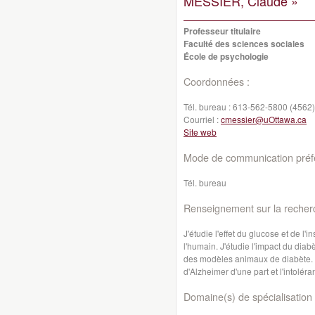
MESSIER, Claude »
Professeur titulaire
Faculté des sciences sociales
École de psychologie
Coordonnées :
Tél. bureau :
613-562-5800 (4562)
Courriel :
cmessier@uOttawa.ca
Site web
Mode de communication préfé
Tél. bureau
Renseignement sur la recher
J'étudie l'effet du glucose et de l'
l'humain. J'étudie l'impact du diab
des modèles animaux de diabète. J
d'Alzheimer d'une part et l'intolér
Domaine(s) de spécialisation 