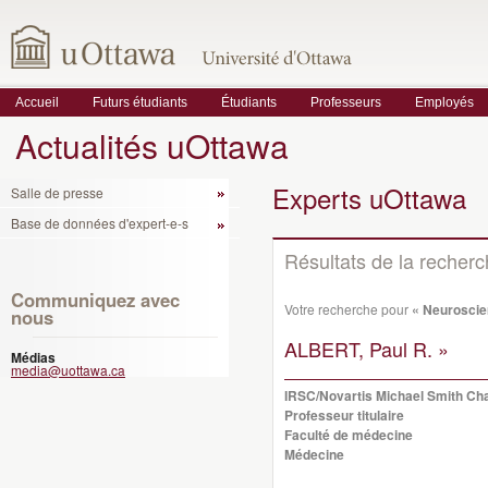
Accueil
Futurs étudiants
Étudiants
Professeurs
Employés
Actualités uOttawa
Experts uOttawa
Salle de presse
Base de données d'expert-e-s
Résultats de la recher
Communiquez avec
Votre recherche pour
« Neuroscie
nous
ALBERT, Paul R. »
Médias
media@uottawa.ca
IRSC/Novartis Michael Smith Ch
Professeur titulaire
Faculté de médecine
Médecine