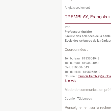
Anglais seulement
TREMBLAY, François »
PhD
Professeur titulaire
Faculté des sciences de la santé
École des sciences de la réadapt
Coordonnées :
Tél. bureau :
8193604043
Tél. bureau :
8193604043
Cell:
8193604043
Tél. domicile:
8195955910
Courriel :
francois.tremblay@uOtt
Site web
Mode de communication préfé
Courriel, Tél. bureau
Renseignement sur la recher