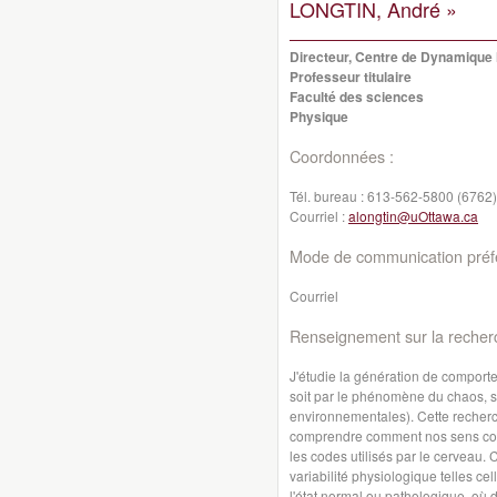
LONGTIN, André »
Directeur, Centre de Dynamique
Professeur titulaire
Faculté des sciences
Physique
Coordonnées :
Tél. bureau :
613-562-5800 (6762)
Courriel :
alongtin@uOttawa.ca
Mode de communication préfé
Courriel
Renseignement sur la recher
J'étudie la génération de comport
soit par le phénomène du chaos, soi
environnementales). Cette recherc
comprendre comment nos sens coden
les codes utilisés par le cerveau. 
variabilité physiologique telles ce
l'état normal ou pathologique, où