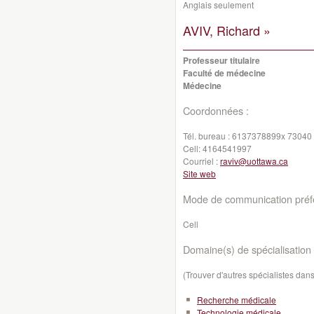
Anglais seulement
AVIV, Richard »
Professeur titulaire
Faculté de médecine
Médecine
Coordonnées :
Tél. bureau :
6137378899x 73040
Cell:
4164541997
Courriel :
raviv@uottawa.ca
Site web
Mode de communication préfé
Cell
Domaine(s) de spécialisation 
(Trouver d'autres spécialistes da
Recherche médicale
Technologie médicale