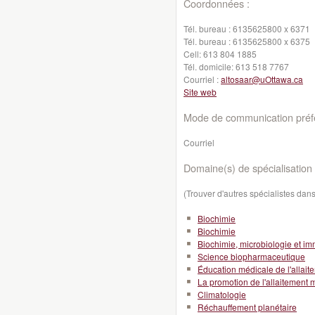
Coordonnées :
Tél. bureau :
6135625800 x 6371
Tél. bureau :
6135625800 x 6375
Cell:
613 804 1885
Tél. domicile:
613 518 7767
Courriel :
altosaar@uOttawa.ca
Site web
Mode de communication préfé
Courriel
Domaine(s) de spécialisation 
(Trouver d'autres spécialistes da
Biochimie
Biochimie
Biochimie, microbiologie et i
Science biopharmaceutique
Éducation médicale de l'allait
La promotion de l'allaitement 
Climatologie
Réchauffement planétaire