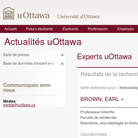
Accueil
Futurs étudiants
Étudiants
Professeurs
Employés
Actualités uOttawa
Experts uOttawa
Salle de presse
Base de données d'expert-e-s
Résultats de la recher
Communiquez avec
Votre recherche pour
« Immunolog
nous
BROWN, EARL »
Médias
media@uottawa.ca
Professeur émérite
Faculté de médecine
Biochimie, microbiologie et imm
Coordonnées :