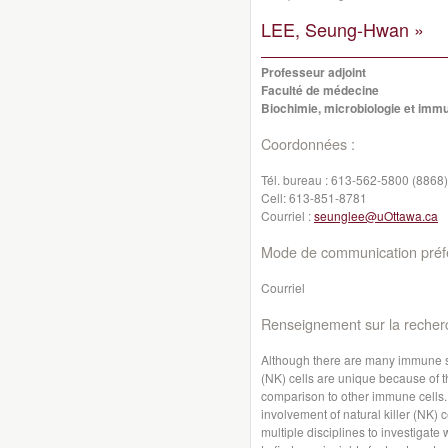
LEE, Seung-Hwan »
Professeur adjoint
Faculté de médecine
Biochimie, microbiologie et imm
Coordonnées :
Tél. bureau :
613-562-5800 (8868)
Cell:
613-851-8781
Courriel :
seunglee@uOttawa.ca
Mode de communication préfé
Courriel
Renseignement sur la recher
Although there are many immune sys
(NK) cells are unique because of th
comparison to other immune cells. 
involvement of natural killer (NK) c
multiple disciplines to investigate