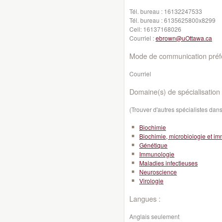
Tél. bureau :
16132247533
Tél. bureau :
6135625800x8299
Cell:
16137168026
Courriel :
ebrown@uOttawa.ca
Mode de communication préfé
Courriel
Domaine(s) de spécialisation 
(Trouver d'autres spécialistes da
Biochimie
Biochimie, microbiologie et i
Génétique
Immunologie
Maladies infectieuses
Neuroscience
Virologie
Langues :
Anglais seulement