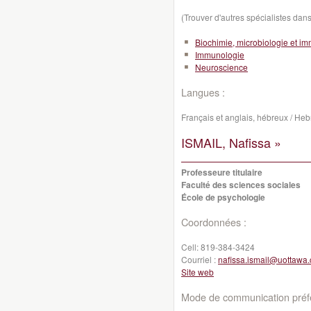
(Trouver d'autres spécialistes da
Biochimie, microbiologie et i
Immunologie
Neuroscience
Langues :
Français et anglais, hébreux / He
ISMAIL, Nafissa »
Professeure titulaire
Faculté des sciences sociales
École de psychologie
Coordonnées :
Cell:
819-384-3424
Courriel :
nafissa.ismail@uottawa.
Site web
Mode de communication préfé