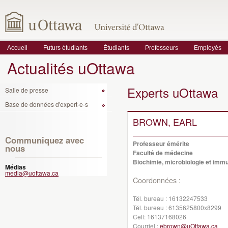
Accueil
Futurs étudiants
Étudiants
Professeurs
Employés
Actualités uOttawa
Experts uOttawa
Salle de presse
Base de données d'expert-e-s
BROWN, EARL
Communiquez avec
Professeur émérite
nous
Faculté de médecine
Biochimie, microbiologie et imm
Médias
media@uottawa.ca
Coordonnées :
Tél. bureau :
16132247533
Tél. bureau :
6135625800x8299
Cell:
16137168026
Courriel :
ebrown@uOttawa.ca