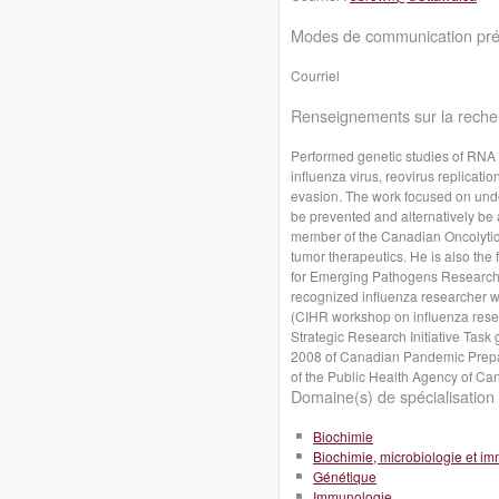
Modes de communication préf
Courriel
Renseignements sur la reche
Performed genetic studies of RNA v
influenza virus, reovirus replicat
evasion. The work focused on unders
be prevented and alternatively be 
member of the Canadian Oncolytic 
tumor therapeutics. He is also the 
for Emerging Pathogens Research C
recognized influenza researcher wh
(CIHR workshop on influenza rese
Strategic Research Initiative Tas
2008 of Canadian Pandemic Prep
of the Public Health Agency of Ca
Domaine(s) de spécialisation 
Biochimie
Biochimie, microbiologie et i
Génétique
Immunologie