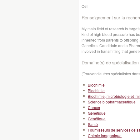
Cell
Renseignement sur la recher
My main field of research is targeti
kind of high blood pressure has b
inherited from parents to offspring
Geneticist Candidate and a Pharmac
involved in transmitting that genet
Domaine(s) de spécialisation 
(Trouver d'autres spécialistes da
Biochimie
Biochimie
Biochimie, microbiologie et i
Science biopharmaceutique
Cancer
Génétique
Génétique
Santé
Fournisseurs de services de s
Chimie inorganique