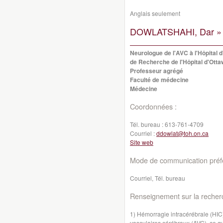
Anglais seulement
DOWLATSHAHI, Dar »
Neurologue de l'AVC à l'Hôpital d'
de Recherche de l'Hôpital d'Ott
Professeur agrégé
Faculté de médecine
Médecine
Coordonnées :
Tél. bureau :
613-761-4709
Courriel :
ddowlat@toh.on.ca
Site web
Mode de communication préfé
Courriel, Tél. bureau
Renseignement sur la recher
1) Hémorragie intracérébrale (HIC)
vasculaires cérébraux (AVC), ce qui