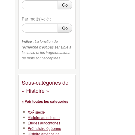
Go
Par mot(s)-clé :
Go
: La fonction de
Indice
recherche n'est pas sensible à
la casse et les fragmentations
de mots sont acceptées
Sous-catégories de
« Histoire »
« Voir toutes les catégories
e
XX
siècle
Histoire autochtone
Études autochtones
Préhistoire égéenne
Histoire américaine