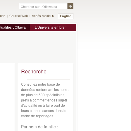
English
mes
Courriel Web
Accès rapide
tualités uOttawa
L'Université en bref
Recherche
Consultez notre base de
données renfermant les noms
de plus de 500 spécialistes,
prêts à commenter des sujets
d'actualité ou à faire part de
leurs connaissances dans le
cadre de reportages.
Par nom de famille :