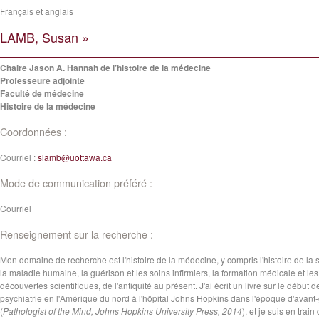
Français et anglais
LAMB, Susan »
Chaire Jason A. Hannah de l’histoire de la médecine
Professeure adjointe
Faculté de médecine
Histoire de la médecine
Coordonnées :
Courriel :
slamb@uottawa.ca
Mode de communication préféré :
Courriel
Renseignement sur la recherche :
Mon domaine de recherche est l'histoire de la médecine, y compris l'histoire de la 
la maladie humaine, la guérison et les soins infirmiers, la formation médicale et les
découvertes scientifiques, de l'antiquité au présent. J'ai écrit un livre sur le début d
psychiatrie en l'Amérique du nord à l'hôpital Johns Hopkins dans l'époque d'avant
(
Pathologist of the Mind,
Johns Hopkins University Press, 2014
), et je suis en train 