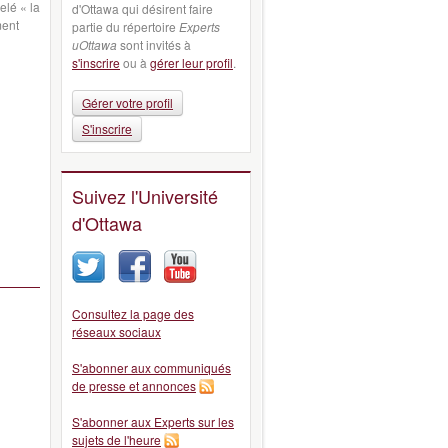
elé « la
d'Ottawa qui désirent faire
ment
partie du répertoire
Experts
uOttawa
sont invités à
s'inscrire
ou à
gérer leur profil
.
Gérer votre profil
S'inscrire
Suivez l'Université
d'Ottawa
Consultez la page des
réseaux sociaux
S'abonner aux communiqués
de presse et annonces
S'abonner aux Experts sur les
sujets de l'heure