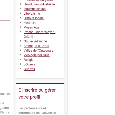
Révolution industrielle
Industrialisation
Libéralisme
Histoire locale
Médecine
Moyen Âge
Proche-Orient (Moyen-
Orient)
Nouvelle-France
Amérique du Nord
Vallée de l'Outaouais
Idéologie politique
Religion
uOttawa
Guerres
S'inscrire ou gérer
santé et
votre profil
e la
-guerre
Les
professeurs et
d'écrire
chercheurs
de l'Université