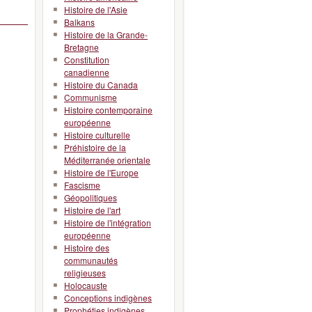
Histoire de l'Asie
Balkans
Histoire de la Grande-
Bretagne
Constitution
canadienne
Histoire du Canada
Communisme
Histoire contemporaine
européenne
Histoire culturelle
Préhistoire de la
Méditerranée orientale
Histoire de l'Europe
Fascisme
Géopolitiques
Histoire de l'art
Histoire de l'intégration
européenne
Histoire des
communautés
religieuses
Holocauste
Conceptions indigènes
Prophéties indigènes