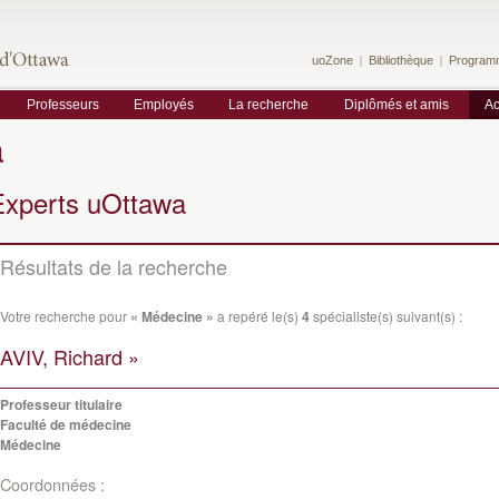
uoZone
Bibliothèque
Program
Professeurs
Employés
La recherche
Diplômés et amis
Ac
a
Experts uOttawa
Résultats de la recherche
Votre recherche pour
« Médecine »
a repéré le(s)
4
spécialiste(s) suivant(s) :
AVIV, Richard »
Professeur titulaire
Faculté de médecine
Médecine
Coordonnées :