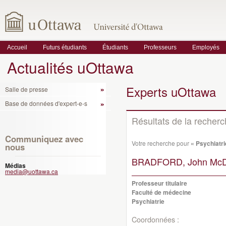
Accueil
Futurs étudiants
Étudiants
Professeurs
Employés
Actualités uOttawa
Experts uOttawa
Salle de presse
Base de données d'expert-e-s
Résultats de la recher
Communiquez avec
Votre recherche pour
« Psychiatri
nous
BRADFORD, John McDo
Médias
media@uottawa.ca
Professeur titulaire
Faculté de médecine
Psychiatrie
Coordonnées :