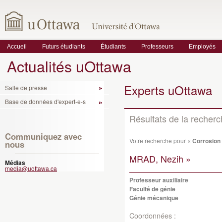
Accueil
Futurs étudiants
Étudiants
Professeurs
Employés
Actualités uOttawa
Experts uOttawa
Salle de presse
Base de données d'expert-e-s
Résultats de la recher
Communiquez avec
Votre recherche pour
« Corrosion
nous
MRAD, Nezih »
Médias
media@uottawa.ca
Professeur auxiliaire
Faculté de génie
Génie mécanique
Coordonnées :