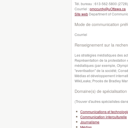
Tél. bureau :
613-562-5800 (2728)
Courriel :
pmccurdy@uOttawa.ca
Site web
Department of Communic
Mode de communication préfé
Courriel
Renseignement sur la recher
Les stratégies médiatiques des acte
Représentation de la protestation 
médiatiques (par exemple, Olympiq
"eventisation" de la société; Con
Médias et développement internati
WikiLeaks; Procès de Bradley Ma
Domaine(s) de spécialisation 
(Trouver d'autres spécialistes da
Communications et technologi
Communication interculturelle
Journalisme
Médias