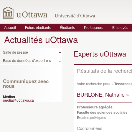
Accueil
Futurs étudiants
Étudiants
Professeurs
Employés
Actualités uOttawa
Experts uOttawa
Salle de presse
Base de données d'expert-e-s
Résultats de la recher
Communiquez avec
Votre recherche pour
« Tendances
nous
BURLONE, Nathalie »
Médias
media@uottawa.ca
Professeure agrégée
Faculté des sciences sociales
Études politiques
Coordonnées :