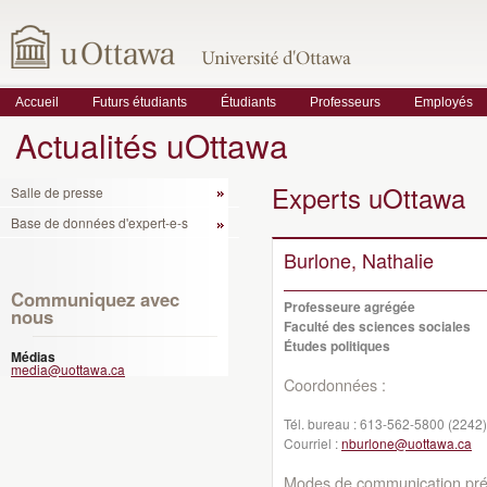
Accueil
Futurs étudiants
Étudiants
Professeurs
Employés
Actualités uOttawa
Experts uOttawa
Salle de presse
Base de données d'expert-e-s
Burlone, Nathalie
Communiquez avec
Professeure agrégée
nous
Faculté des sciences sociales
Études politiques
Médias
media@uottawa.ca
Coordonnées :
Tél. bureau :
613-562-5800 (2242)
Courriel :
nburlone@uottawa.ca
Modes de communication préf