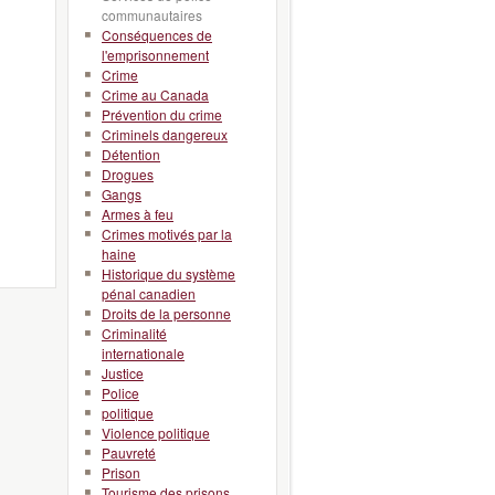
communautaires
Conséquences de
l'emprisonnement
Crime
Crime au Canada
Prévention du crime
Criminels dangereux
Détention
Drogues
Gangs
Armes à feu
Crimes motivés par la
haine
Historique du système
pénal canadien
Droits de la personne
Criminalité
internationale
Justice
Police
politique
Violence politique
Pauvreté
Prison
Tourisme des prisons