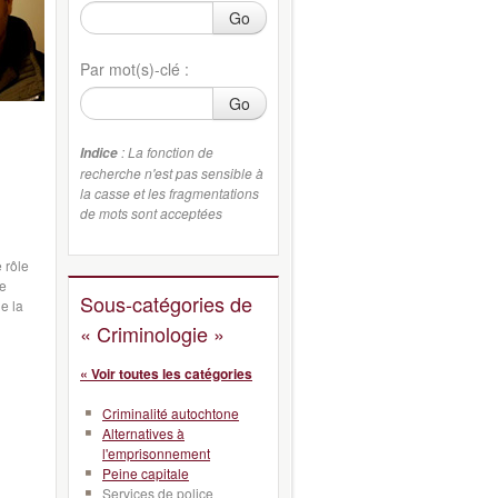
Go
Par mot(s)-clé :
Go
: La fonction de
Indice
recherche n'est pas sensible à
la casse et les fragmentations
de mots sont acceptées
 rôle
me
Sous-catégories de
de la
« Criminologie »
« Voir toutes les catégories
Criminalité autochtone
Alternatives à
l'emprisonnement
Peine capitale
Services de police