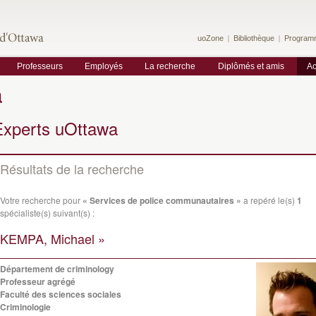
uoZone
Bibliothèque
Program
Professeurs
Employés
La recherche
Diplômés et amis
Ac
a
Experts uOttawa
Résultats de la recherche
Votre recherche pour
« Services de police communautaires »
a repéré le(s)
1
spécialiste(s) suivant(s) :
KEMPA, Michael »
Département de criminology
Professeur agrégé
Faculté des sciences sociales
Criminologie