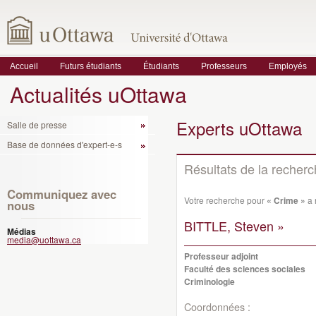
Accueil
Futurs étudiants
Étudiants
Professeurs
Employés
Actualités uOttawa
Experts uOttawa
Salle de presse
Base de données d'expert-e-s
Résultats de la recher
Communiquez avec
Votre recherche pour
« Crime »
a 
nous
BITTLE, Steven »
Médias
media@uottawa.ca
Professeur adjoint
Faculté des sciences sociales
Criminologie
Coordonnées :