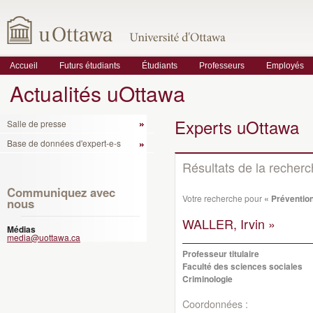
Accueil
Futurs étudiants
Étudiants
Professeurs
Employés
Actualités uOttawa
Experts uOttawa
Salle de presse
Base de données d'expert-e-s
Résultats de la recher
Communiquez avec
Votre recherche pour
« Préventio
nous
WALLER, Irvin »
Médias
media@uottawa.ca
Professeur titulaire
Faculté des sciences sociales
Criminologie
Coordonnées :