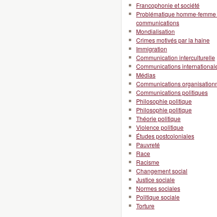
Francophonie et société
Problématique homme-femme en
communications
Mondialisation
Crimes motivés par la haine
Immigration
Communication interculturelle
Communications international
Médias
Communications organisationn
Communications politiques
Philosophie politique
Philosophie politique
Théorie politique
Violence politique
Études postcoloniales
Pauvreté
Race
Racisme
Changement social
Justice sociale
Normes sociales
Politique sociale
Torture