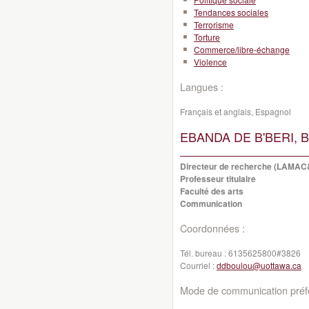
Tendances sociales
Terrorisme
Torture
Commerce/libre-échange
Violence
Langues :
Français et anglais, Espagnol
EBANDA DE B'BERI, B
Directeur de recherche (LAMA
Professeur titulaire
Faculté des arts
Communication
Coordonnées :
Tél. bureau :
6135625800#3826
Courriel :
ddboulou@uottawa.ca
Mode de communication préfé