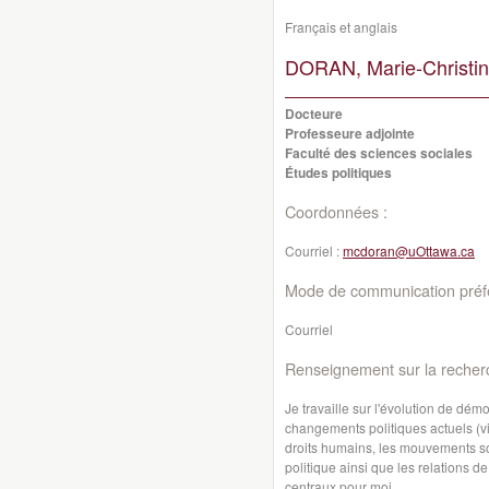
Français et anglais
DORAN, Marie-Christin
Docteure
Professeure adjointe
Faculté des sciences sociales
Études politiques
Coordonnées :
Courriel :
mcdoran@uOttawa.ca
Mode de communication préfé
Courriel
Renseignement sur la recher
Je travaille sur l'évolution de dé
changements politiques actuels (vir
droits humains, les mouvements soci
politique ainsi que les relations 
centraux pour moi.