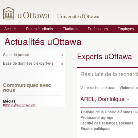
Accueil
Futurs étudiants
Étudiants
Professeurs
Employés
Actualités uOttawa
Experts uOttawa
Salle de presse
Base de données d'expert-e-s
Résultats de la recher
Communiquez avec
Votre recherche pour
« Violence p
nous
AREL, Dominique »
Médias
media@uottawa.ca
Titulaire de la Chaire d'études u
Professeur agrégé
Faculté des sciences sociales
Études politiques