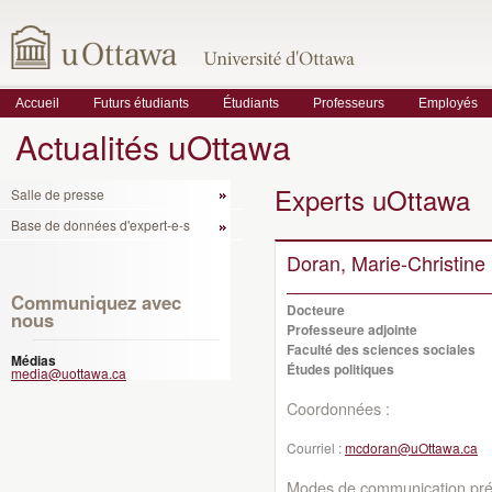
Accueil
Futurs étudiants
Étudiants
Professeurs
Employés
Actualités uOttawa
Experts uOttawa
Salle de presse
Base de données d'expert-e-s
Doran, Marie-Christine
Communiquez avec
Docteure
nous
Professeure adjointe
Faculté des sciences sociales
Médias
Études politiques
media@uottawa.ca
Coordonnées :
Courriel :
mcdoran@uOttawa.ca
Modes de communication préf