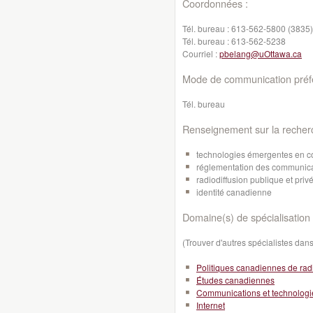
Coordonnées :
Tél. bureau :
613-562-5800 (3835)
Tél. bureau :
613-562-5238
Courriel :
pbelang@uOttawa.ca
Mode de communication préfé
Tél. bureau
Renseignement sur la recher
technologies émergentes en c
réglementation des communica
radiodiffusion publique et priv
identité canadienne
Domaine(s) de spécialisation 
(Trouver d'autres spécialistes da
Politiques canadiennes de rad
Études canadiennes
Communications et technologi
Internet