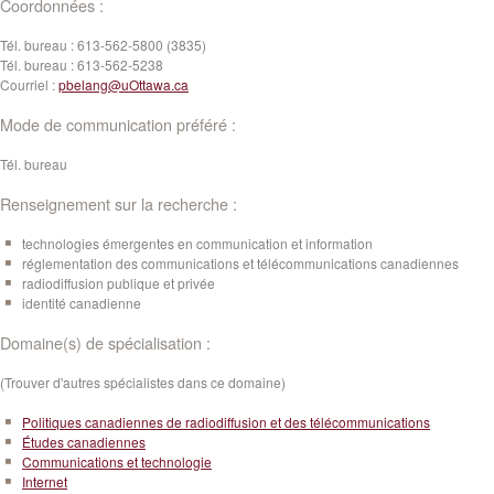
Coordonnées :
Tél. bureau :
613-562-5800 (3835)
Tél. bureau :
613-562-5238
Courriel :
pbelang@uOttawa.ca
Mode de communication préféré :
Tél. bureau
Renseignement sur la recherche :
technologies émergentes en communication et information
réglementation des communications et télécommunications canadiennes
radiodiffusion publique et privée
identité canadienne
Domaine(s) de spécialisation :
(Trouver d'autres spécialistes dans ce domaine)
Politiques canadiennes de radiodiffusion et des télécommunications
Études canadiennes
Communications et technologie
Internet