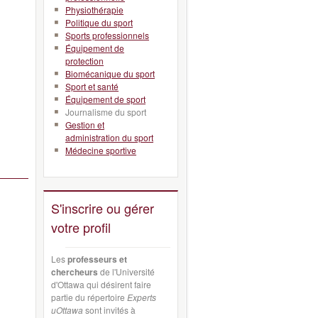
Physiothérapie
Politique du sport
Sports professionnels
Équipement de
protection
Biomécanique du sport
Sport et santé
Équipement de sport
Journalisme du sport
Gestion et
administration du sport
Médecine sportive
S'inscrire ou gérer
votre profil
Les
professeurs et
chercheurs
de l'Université
d'Ottawa qui désirent faire
partie du répertoire
Experts
uOttawa
sont invités à