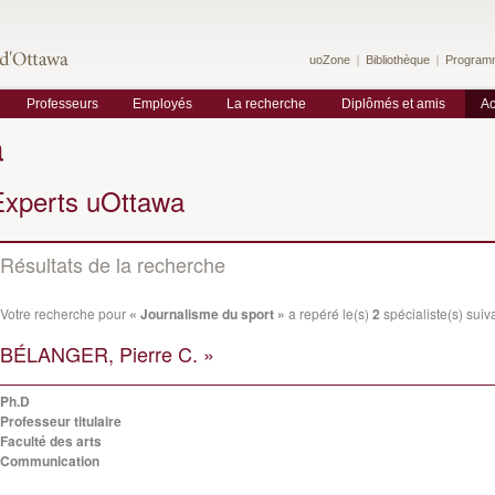
uoZone
Bibliothèque
Program
Professeurs
Employés
La recherche
Diplômés et amis
Ac
a
Experts uOttawa
Résultats de la recherche
Votre recherche pour
« Journalisme du sport »
a repéré le(s)
2
spécialiste(s) suiva
BÉLANGER, Pierre C. »
Ph.D
Professeur titulaire
Faculté des arts
Communication