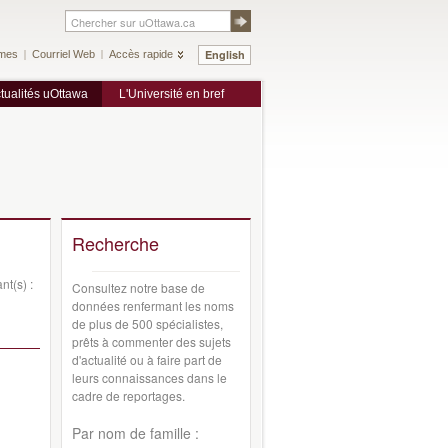
English
mes
Courriel Web
Accès rapide
tualités uOttawa
L'Université en bref
Recherche
nt(s) :
Consultez notre base de
données renfermant les noms
de plus de 500 spécialistes,
prêts à commenter des sujets
d'actualité ou à faire part de
leurs connaissances dans le
cadre de reportages.
Par nom de famille :