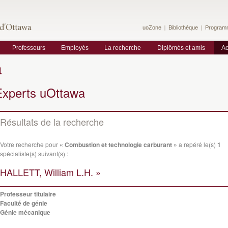
uoZone
Bibliothèque
Program
Professeurs
Employés
La recherche
Diplômés et amis
Ac
a
Experts uOttawa
Résultats de la recherche
Votre recherche pour
« Combustion et technologie carburant »
a repéré le(s)
1
spécialiste(s) suivant(s) :
HALLETT, William L.H. »
Professeur titulaire
Faculté de génie
Génie mécanique