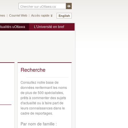
English
mes
Courriel Web
Accès rapide
tualités uOttawa
L'Université en bref
Recherche
Consultez notre base de
données renfermant les noms
de plus de 500 spécialistes,
prêts à commenter des sujets
d'actualité ou à faire part de
leurs connaissances dans le
cadre de reportages.
Par nom de famille :