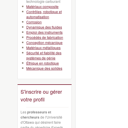
technologie carburant
Matériaux composite
Contrôles, robotique et
automatisation
Corrosion
Dynamique des fluides
Emploi des instruments
Procédés de fabrication
Conception mécanique
Matériaux métalliques
Sécurité et fiabilité des
systèmes de génie
Éthique en robotique
Mécanique des solides
S'inscrire ou gérer
votre profil
Les
professeurs et
chercheurs
de l'Université
d'Ottawa qui désirent faire
partie du répertoire
Experts