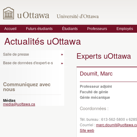
Accueil
Futurs étudiants
Étudiants
Professeurs
Employés
Actualités uOttawa
Experts uOttawa
Salle de presse
Base de données d'expert-e-s
Doumit, Marc
Communiquez avec
Professeur adjoint
nous
Faculté de génie
Génie mécanique
Médias
media@uottawa.ca
Coordonnées :
Tél. bureau :
613-562-5800 x 628
Courriel :
marc.doumit@uottawa.c
Site web