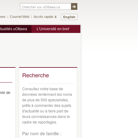
English
mes
Courriel Web
Accès rapide
tualités uOttawa
L'Université en bref
Recherche
Consultez notre base de
anté de
données renfermant les noms
de plus de 500 spécialistes,
prêts à commenter des sujets
d'actualité ou à faire part de
leurs connaissances dans le
cadre de reportages.
Par nom de famille :