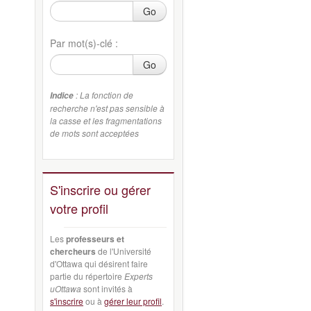
Go
Par mot(s)-clé :
Go
: La fonction de
Indice
recherche n'est pas sensible à
la casse et les fragmentations
de mots sont acceptées
S'inscrire ou gérer
votre profil
Les
professeurs et
chercheurs
de l'Université
d'Ottawa qui désirent faire
partie du répertoire
Experts
uOttawa
sont invités à
s'inscrire
ou à
gérer leur profil
.