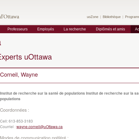
uoZone
Bibliothèque
Program
Professeurs
Employés
La recherche
Diplômés et amis
Ac
a
Experts uOttawa
Corneil, Wayne
Institut de recherche sur la santé de populations Institut de recherche sur la s
populations
Coordonnées :
Cell:
613-853-3183
Courriel :
wayne.corneil@uOttawa.ca
Modes de communication préféré :