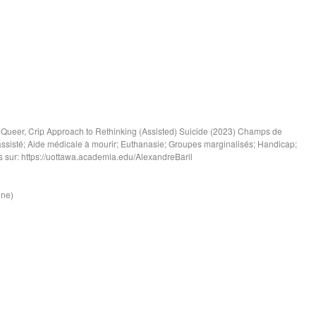
, Queer, Crip Approach to Rethinking (Assisted) Suicide (2023) Champs de
e assisté; Aide médicale à mourir; Euthanasie; Groupes marginalisés; Handicap;
es sur: https://uottawa.academia.edu/AlexandreBaril
ine)