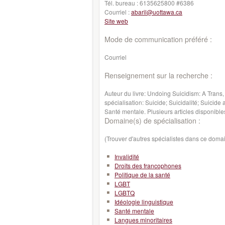
Tél. bureau :
6135625800 #6386
Courriel :
abaril@uottawa.ca
Site web
Mode de communication préféré :
Courriel
Renseignement sur la recherche :
Auteur du livre: Undoing Suicidism: A Trans
spécialisation: Suicide; Suicidalité; Suicid
Santé mentale. Plusieurs articles disponibl
Domaine(s) de spécialisation :
(Trouver d'autres spécialistes dans ce doma
Invalidité
Droits des francophones
Politique de la santé
LGBT
LGBTQ
Idéologie linguistique
Santé mentale
Langues minoritaires