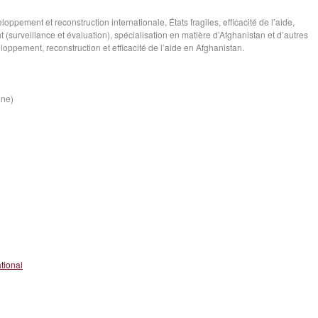
oppement et reconstruction internationale, États fragiles, efficacité de l’aide,
(surveillance et évaluation), spécialisation en matière d’Afghanistan et d’autres
loppement, reconstruction et efficacité de l’aide en Afghanistan.
ine)
tional