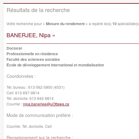
Résultats de la recherche
Votre recherche pour
« Mesure du rendement »
a repéré le(s)
10
spécialiste(s)
BANERJEE, Nipa »
Doctorat
Professionnelle en résidence
Faculté des sciences sociales
École de développement international et mondialisation
Coordonnées :
Tél. bureau :
613-562-5800 (4531)
Cell:
613-697-9814
Tél. domicile:
613-842-9814
Courriel :
nipa.banerjee@uOttawa.ca
Mode de communication préféré :
Courriel, Tél. domicile, Cell
Renseignement sur la recherche :