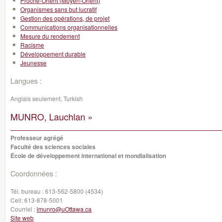
Proche-Orient (Moyen-Orient)
Organismes sans but lucratif
Gestion des opérations, de projet
Communications organisationnelles
Mesure du rendement
Racisme
Développement durable
Jeunesse
Langues :
Anglais seulement, Turkish
MUNRO, Lauchlan »
Professeur agrégé
Faculté des sciences sociales
École de développement international et mondialisation
Coordonnées :
Tél. bureau :
613-562-5800 (4534)
Cell:
613-878-5001
Courriel :
lmunro@uOttawa.ca
Site web