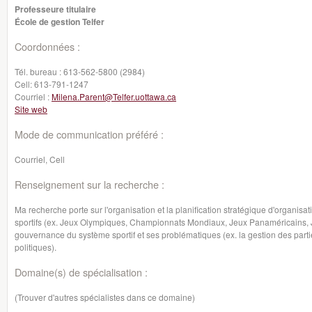
Professeure titulaire
École de gestion Telfer
Coordonnées :
Tél. bureau :
613-562-5800 (2984)
Cell:
613-791-1247
Courriel :
Milena.Parent@Telfer.uottawa.ca
Site web
Mode de communication préféré :
Courriel, Cell
Renseignement sur la recherche :
Ma recherche porte sur l'organisation et la planification stratégique d'organisa
sportifs (ex. Jeux Olympiques, Championnats Mondiaux, Jeux Panaméricains, J
gouvernance du système sportif et ses problématiques (ex. la gestion des partie
politiques).
Domaine(s) de spécialisation :
(Trouver d'autres spécialistes dans ce domaine)