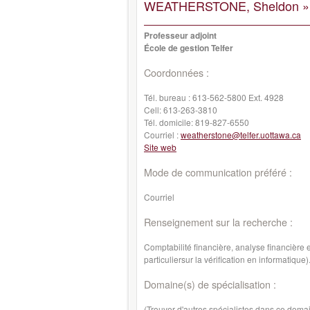
WEATHERSTONE, Sheldon »
Professeur adjoint
École de gestion Telfer
Coordonnées :
Tél. bureau :
613-562-5800 Ext. 4928
Cell:
613-263-3810
Tél. domicile:
819-827-6550
Courriel :
weatherstone@telfer.uottawa.ca
Site web
Mode de communication préféré :
Courriel
Renseignement sur la recherche :
Comptabilité financière, analyse financière e
particuliersur la vérification en informatique)
Domaine(s) de spécialisation :
(Trouver d'autres spécialistes dans ce doma