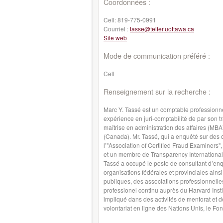
Coordonnées :
Cell:
819-775-0991
Courriel :
tasse@telfer.uottawa.ca
Site web
Mode de communication préféré :
Cell
Renseignement sur la recherche :
Marc Y. Tassé est un comptable professionn
expérience en juri-comptabilité de par son tr
maîtrise en administration des affaires (MB
(Canada). Mr. Tassé, qui a enquêté sur des 
l’"Association of Certified Fraud Examiners"
et un membre de Transparency International, 
Tassé a occupé le poste de consultant d’enqu
organisations fédérales et provinciales ain
publiques, des associations professionnelle
professionel continu auprès du Harvard Instit
impliqué dans des activités de mentorat et 
volontariat en ligne des Nations Unis, le Fo