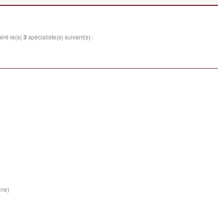
éré le(s)
3
spécialiste(s) suivant(s) :
ine)