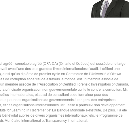
el agréé - comptable agréé (CPA-CA) (Ontario et Québec) qui possède une large
avail avec l’une des plus grandes firmes internationales d'audit. Il détient une
A), ainsi qu’un diplôme de premier cycle en Commerce de l’Université d’Ottawa
cas de corruption et de fraude à travers le monde, est un membre associé de
, un membre associé de l’"Association of Certified Forensic Investigators of Canada,
la principale organisation non gouvernementale qui lutte contre la corruption. Mr.
êtes internationales, et aussi de consultant et de formateur pour des
si que pour des organisations de gouvernements étrangers, des entreprises
s, et des organisations internationales. Mr. Tassé a poursuivi son développement
ute for Learning in Retirement et La Banque Mondiale e-Institute. De plus. il a été
de bénévolat auprès de divers organismes internationaux tels, le Programme de
nds Monétaire International et Transparency International.