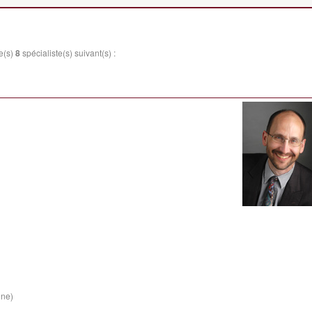
e(s)
8
spécialiste(s) suivant(s) :
ine)