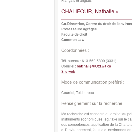
Français et anglais
CHALIFOUR, Nathalie »
Co-Directrice, Centre du droit de l'environ
Professeure agrégée
Faculté de droit
Common Law
Coordonnées :
Tél. bureau :
613-562-5800 (3331)
Courriel :
natchali@uOttawa.ca
Site web
Mode de communication préféré :
Courriel, Tél. bureau
Renseignement sur la recherche :
Ma recherche est consacré au droit et au po
instruments économiques (eg. taxe sur le car
des competences, application de la Charte a
et l'environnement, femme et environnement, e