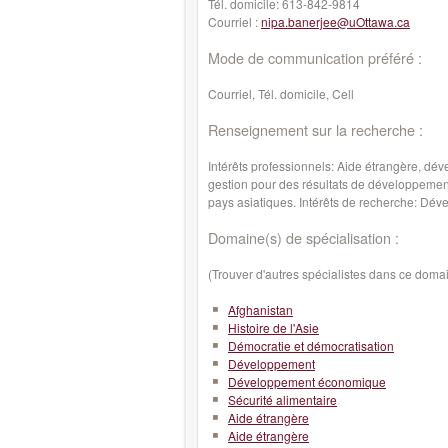
Tél. domicile:
613-842-9814
Courriel :
nipa.banerjee@uOttawa.ca
Mode de communication préféré :
Courriel, Tél. domicile, Cell
Renseignement sur la recherche :
Intérêts professionnels: Aide étrangère, dével
gestion pour des résultats de développement 
pays asiatiques. Intérêts de recherche: Déve
Domaine(s) de spécialisation :
(Trouver d'autres spécialistes dans ce doma
Afghanistan
Histoire de l'Asie
Démocratie et démocratisation
Développement
Développement économique
Sécurité alimentaire
Aide étrangère
Aide étrangère