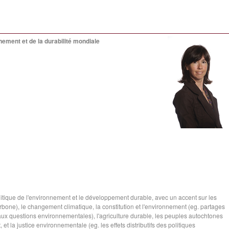
nement et de la durabilité mondiale
litique de l'environnement et le développement durable, avec un accent sur les
bone), le changement climatique, la constitution et l'environnement (eg. partages
ux questions environnementales), l'agriculture durable, les peuples autochtones
t la justice environnementale (eg. les effets distributifs des politiques