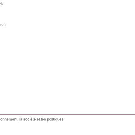
).
ine)
nnement, la société et les politiques