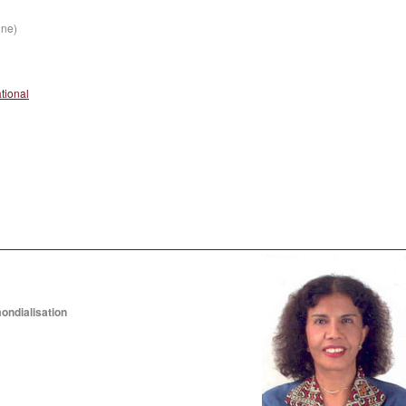
ine)
tional
ondialisation