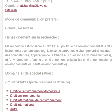
Tél. bureau :
613-562-5800 (3331)
Courriel :
natchali@uOttawa.ca
Site web
Mode de communication préféré :
Courriel, Tél. bureau
Renseignement sur la recherche :
Ma recherche est consacré au droit et au politique de l'environnement et le d
instruments économiques (eg. taxe sur le carbone), le changement climatique, l
des competences, application de la Charte aux questions environnementales), l
et l'environnement, femme et environnement, et la justice environnementale (eg. l
environnementales, santé environnementale).
Domaine(s) de spécialisation :
(Trouver d'autres spécialistes dans ce domaine)
Droit de l'environnement domestique
Droit environnemental
Droit international de l’environnement
Droit international
Autre