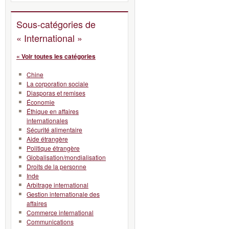
Sous-catégories de
« International »
« Voir toutes les catégories
Chine
La corporation sociale
Diasporas et remises
Économie
Éthique en affaires
internationales
Sécurité alimentaire
Aide étrangère
Politique étrangère
Globalisation/mondialisation
Droits de la personne
Inde
Arbitrage international
Gestion internationale des
affaires
Commerce international
Communications