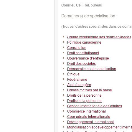
Courriel, Cell, Tél. bureau
Domaine(s) de spécialisation :
(Trouver d'autres spécialistes dans ce doma
Charte canadienne des droits et libertés
Politique canadienne
Constitution
Droit constitutionnel
Gouvernance d’entreprise
Droit des sociétés
Démocratie et démocratisation
Éthique
Fédéralisme
Aide étrangère
Crimes motivés par la haine
Droits de la personne
Droits de la personne
Gestion internationale des affaires
Commerce international
Cour pénale internationale
Développement international
Mondialisation et développement interna