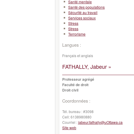
Santé mentale
Santé des populations
Sécurité au travail
Services sociaux
Stress
Stress
Terrorisme
Langues :
Français et anglais
FATHALLY, Jabeur »
Professeur agrégé
Faculté de droit
Droit civil
Coordonnées :
Tél. bureau :
#3098
Cell:
6138980880
Courriel :
jabeur.fathally@uOttawa.ca
Site web