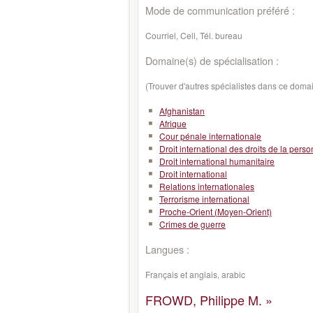
Mode de communication préféré :
Courriel, Cell, Tél. bureau
Domaine(s) de spécialisation :
(Trouver d'autres spécialistes dans ce doma
Afghanistan
Afrique
Cour pénale internationale
Droit international des droits de la pers
Droit international humanitaire
Droit international
Relations internationales
Terrorisme international
Proche-Orient (Moyen-Orient)
Crimes de guerre
Langues :
Français et anglais, arabic
FROWD, Philippe M. »