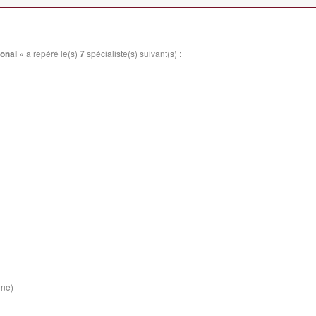
ional »
a repéré le(s)
7
spécialiste(s) suivant(s) :
ine)