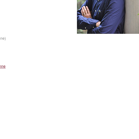
ine)
onne