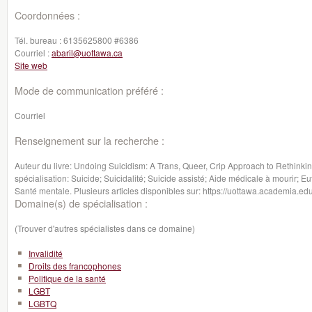
Coordonnées :
Tél. bureau :
6135625800 #6386
Courriel :
abaril@uottawa.ca
Site web
Mode de communication préféré :
Courriel
Renseignement sur la recherche :
Auteur du livre: Undoing Suicidism: A Trans, Queer, Crip Approach to Rethink
spécialisation: Suicide; Suicidalité; Suicide assisté; Aide médicale à mourir;
Santé mentale. Plusieurs articles disponibles sur: https://uottawa.academia.ed
Domaine(s) de spécialisation :
(Trouver d'autres spécialistes dans ce domaine)
Invalidité
Droits des francophones
Politique de la santé
LGBT
LGBTQ