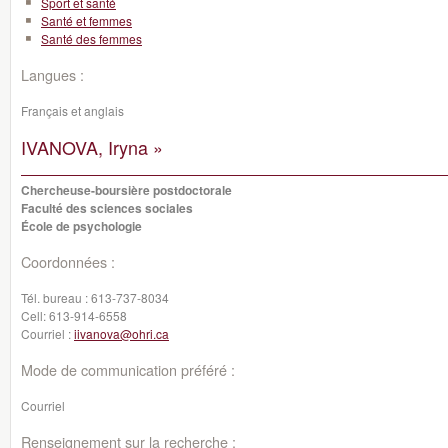
Sport et santé
Santé et femmes
Santé des femmes
Langues :
Français et anglais
IVANOVA, Iryna »
Chercheuse-boursière postdoctorale
Faculté des sciences sociales
École de psychologie
Coordonnées :
Tél. bureau :
613-737-8034
Cell:
613-914-6558
Courriel :
iivanova@ohri.ca
Mode de communication préféré :
Courriel
Renseignement sur la recherche :