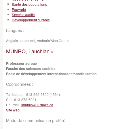
Santé des populations
Pauvreté
Sexe/sexualité
Développement durable
Langues :
Anglais seulement, Amharic/Afan Oromo
MUNRO, Lauchlan »
Professeur agrégé
Faculté des sciences sociales
École de développement international et mondialisation
Coordonnées :
Tél. bureau :
613-562-5800 (4534)
Cell:
613-878-5001
Courriel :
lmunro@uOttawa.ca
Site web
Mode de communication préféré :