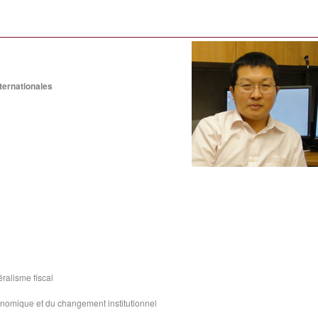
nternationales
éralisme fiscal
onomique et du changement institutionnel