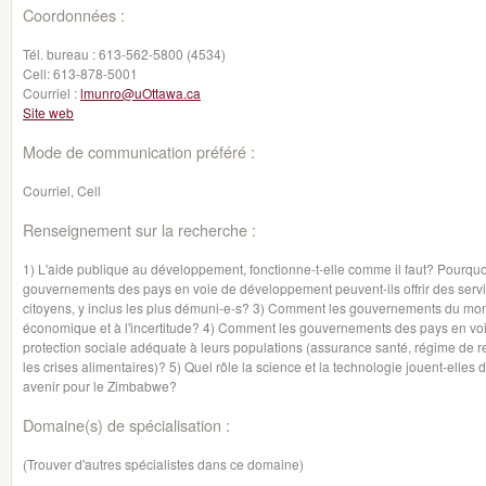
Coordonnées :
Tél. bureau :
613-562-5800 (4534)
Cell:
613-878-5001
Courriel :
lmunro@uOttawa.ca
Site web
Mode de communication préféré :
Courriel, Cell
Renseignement sur la recherche :
1) L'aide publique au développement, fonctionne-t-elle comme il faut? Pourq
gouvernements des pays en voie de développement peuvent-ils offrir des servi
citoyens, y inclus les plus démuni-e-s? 3) Comment les gouvernements du mond
économique et à l'incertitude? 4) Comment les gouvernements des pays en voi
protection sociale adéquate à leurs populations (assurance santé, régime de r
les crises alimentaires)? 5) Quel rôle la science et la technologie jouent-elle
avenir pour le Zimbabwe?
Domaine(s) de spécialisation :
(Trouver d'autres spécialistes dans ce domaine)