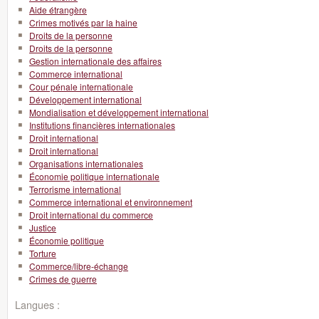
Aide étrangère
Crimes motivés par la haine
Droits de la personne
Droits de la personne
Gestion internationale des affaires
Commerce international
Cour pénale internationale
Développement international
Mondialisation et développement international
Institutions financières internationales
Droit international
Droit international
Organisations internationales
Économie politique internationale
Terrorisme international
Commerce international et environnement
Droit international du commerce
Justice
Économie politique
Torture
Commerce/libre-échange
Crimes de guerre
Langues :