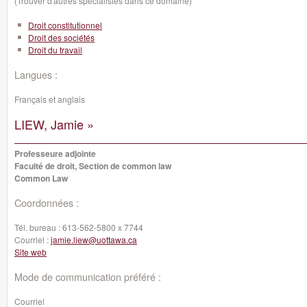
(Trouver d'autres spécialistes dans ce domaine)
Droit constitutionnel
Droit des sociétés
Droit du travail
Langues :
Français et anglais
LIEW, Jamie »
Professeure adjointe
Faculté de droit, Section de common law
Common Law
Coordonnées :
Tél. bureau :
613-562-5800 x 7744
Courriel :
jamie.liew@uottawa.ca
Site web
Mode de communication préféré :
Courriel