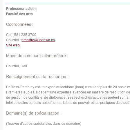
Professeur adjoint
Faculté des arts
Coordonnées :
Cell:
581.235.3700
Courriel :
prosstre@uottawa.ca
Site web
Mode de communication préféré :
Courriel, Cell
Renseignement sur la recherche :
Dr Ross-Tremblay est un expert autochtone (innu) cumulant plus de 20 ans d'e
Premiers Peuples. Il détient une expertise avancée en matière de résolution d
de gestion de conflits et de diplomatie. Ses recherches actuelles portent sur la m
intellectuelles et récits autochtones, l'abus de pouvoir et les pratiques d'autodé
Domaine(s) de spécialisation :
(Trouver d'autres spécialistes dans ce domaine)