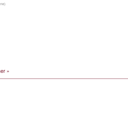
ine)
er »