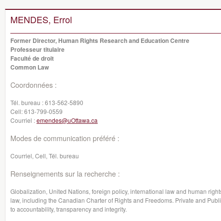
MENDES, Errol
Former Director, Human Rights Research and Education Centre
Professeur titulaire
Faculté de droit
Common Law
Coordonnées :
Tél. bureau :
613-562-5890
Cell:
613-799-0559
Courriel :
emendes@uOttawa.ca
Modes de communication préféré :
Courriel, Cell, Tél. bureau
Renseignements sur la recherche :
Globalization, United Nations, foreign policy, international law and human rights
law, including the Canadian Charter of Rights and Freedoms. Private and Publi
to accountability, transparency and integrity.