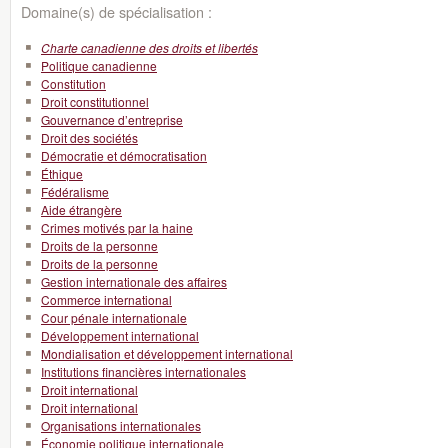
Domaine(s) de spécialisation :
Charte canadienne des droits et libertés
Politique canadienne
Constitution
Droit constitutionnel
Gouvernance d’entreprise
Droit des sociétés
Démocratie et démocratisation
Éthique
Fédéralisme
Aide étrangère
Crimes motivés par la haine
Droits de la personne
Droits de la personne
Gestion internationale des affaires
Commerce international
Cour pénale internationale
Développement international
Mondialisation et développement international
Institutions financières internationales
Droit international
Droit international
Organisations internationales
Économie politique internationale