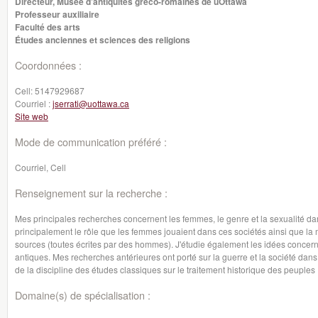
Directeur, Musée d’antiquités gréco-romaines de uOttawa
Professeur auxiliaire
Faculté des arts
Études anciennes et sciences des religions
Coordonnées :
Cell:
5147929687
Courriel :
jserrati@uottawa.ca
Site web
Mode de communication préféré :
Courriel, Cell
Renseignement sur la recherche :
Mes principales recherches concernent les femmes, le genre et la sexualité d
principalement le rôle que les femmes jouaient dans ces sociétés ainsi que la 
sources (toutes écrites par des hommes). J'étudie également les idées concern
antiques. Mes recherches antérieures ont porté sur la guerre et la société dans
de la discipline des études classiques sur le traitement historique des peuple
Domaine(s) de spécialisation :