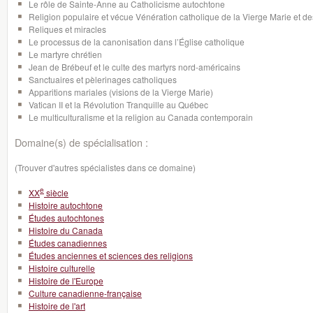
Le rôle de Sainte-Anne au Catholicisme autochtone
Religion populaire et vécue Vénération catholique de la Vierge Marie et de
Reliques et miracles
Le processus de la canonisation dans l’Église catholique
Le martyre chrétien
Jean de Brébeuf et le culte des martyrs nord-américains
Sanctuaires et pèlerinages catholiques
Apparitions mariales (visions de la Vierge Marie)
Vatican II et la Révolution Tranquille au Québec
Le multiculturalisme et la religion au Canada contemporain
Domaine(s) de spécialisation :
(Trouver d'autres spécialistes dans ce domaine)
e
XX
siècle
Histoire autochtone
Études autochtones
Histoire du Canada
Études canadiennes
Études anciennes et sciences des religions
Histoire culturelle
Histoire de l'Europe
Culture canadienne-française
Histoire de l'art