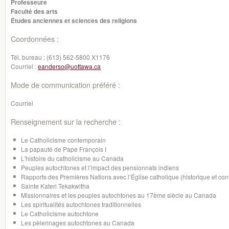
Professeure
Faculté des arts
Études anciennes et sciences des religions
Coordonnées :
Tél. bureau :
(613) 562-5800 X1176
Courriel :
eanderso@uottawa.ca
Mode de communication préféré :
Courriel
Renseignement sur la recherche :
Le Catholicisme contemporain
La papauté de Pape François I
L'histoire du catholicisme au Canada
Peuples autochtones et l’impact des pensionnats indiens
Rapports des Premières Nations avec l’Église catholique (historique et co
Sainte Kateri Tekakwitha
Missionnaires et les peuples autochtones au 17ème siècle au Canada
Les spiritualités autochtones traditionnelles
Le Catholicisme autochtone
Les pèlerinages autochtones au Canada