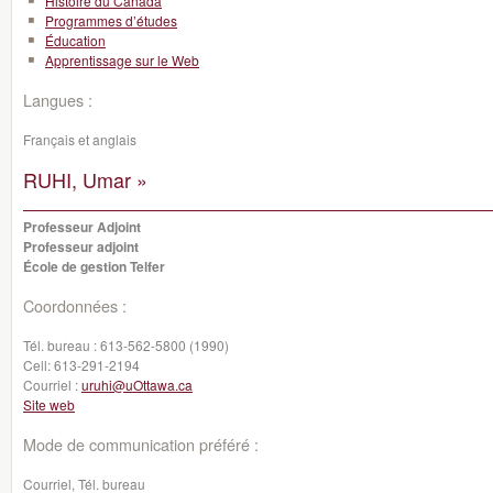
Histoire du Canada
Programmes d’études
Éducation
Apprentissage sur le Web
Langues :
Français et anglais
RUHI, Umar »
Professeur Adjoint
Professeur adjoint
École de gestion Telfer
Coordonnées :
Tél. bureau :
613-562-5800 (1990)
Cell:
613-291-2194
Courriel :
uruhi@uOttawa.ca
Site web
Mode de communication préféré :
Courriel, Tél. bureau