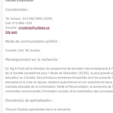
Faculté d'éducation
Coordonnées :
Tél. bureau :
613-562-5800 (2239)
Cell:
613-866-1203
Courriel :
nngafook@uottawa.ca
Site web
Mode de communication préféré :
Courriel, Cell, Tél. bureau
Renseignement sur la recherche :
Dr. Ng-A-Fook est le directeur du programme de formation des enseignants à l'Un
de la Société canadienne pour l' étude de l'éducation (SCEE), la plus grande a
éducation au Canada. Ses principaux domaines d'expertise sont les suivants: l'é
éducative et la mise en œuvre; relations autochtones et non-autochtones dans l
mandats éducatifs de la Commission Vérité et Réconciliation; la recherche de l'
universités-communautés; l'innovation sociale; et la mobilisation des connais
Domaine(s) de spécialisation :
(Trouver d'autres spécialistes dans ce domaine)