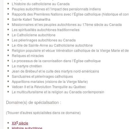
L'histoire du catholicisme au Canada
Peuples autochtones et l’impact des pensionnats indiens
Rapports des Premières Nations avec l’Église catholique (historique et co
Sainte Kateri Tekakwitha
Missionnaires et les peuples autochtones au 17ème siècle au Canada
Les spiritualités autochtones traditionnelles
Le Catholicisme autochtone
Les pèlerinages autochtones au Canada
Le rôle de Sainte-Anne au Catholicisme autochtone
Religion populaire et vécue Vénération catholique de la Vierge Marie et de
Reliques et miracles
Le processus de la canonisation dans l’Église catholique
Le martyre chrétien
Jean de Brébeuf et le culte des martyrs nord-américains
Sanctuaires et pèlerinages catholiques
Apparitions mariales (visions de la Vierge Marie)
Vatican II et la Révolution Tranquille au Québec
Le multiculturalisme et la religion au Canada contemporain
Domaine(s) de spécialisation :
(Trouver d'autres spécialistes dans ce domaine)
e
XX
siècle
Histoire autochtone