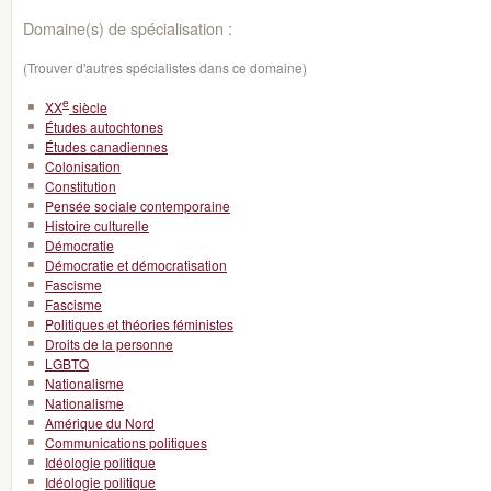
Domaine(s) de spécialisation :
(Trouver d'autres spécialistes dans ce domaine)
e
XX
siècle
Études autochtones
Études canadiennes
Colonisation
Constitution
Pensée sociale contemporaine
Histoire culturelle
Démocratie
Démocratie et démocratisation
Fascisme
Fascisme
Politiques et théories féministes
Droits de la personne
LGBTQ
Nationalisme
Nationalisme
Amérique du Nord
Communications politiques
Idéologie politique
Idéologie politique