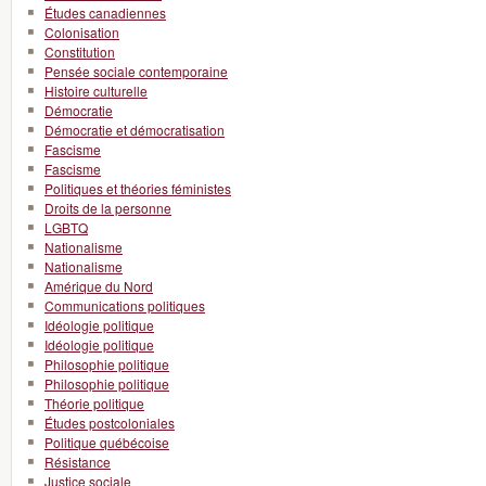
Études canadiennes
Colonisation
Constitution
Pensée sociale contemporaine
Histoire culturelle
Démocratie
Démocratie et démocratisation
Fascisme
Fascisme
Politiques et théories féministes
Droits de la personne
LGBTQ
Nationalisme
Nationalisme
Amérique du Nord
Communications politiques
Idéologie politique
Idéologie politique
Philosophie politique
Philosophie politique
Théorie politique
Études postcoloniales
Politique québécoise
Résistance
Justice sociale