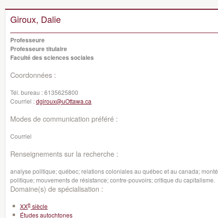
Giroux, Dalie
Professeure
Professeure titulaire
Faculté des sciences sociales
Coordonnées :
Tél. bureau :
6135625800
Courriel :
dgiroux@uOttawa.ca
Modes de communication préféré :
Courriel
Renseignements sur la recherche :
analyse politique; québec; relations coloniales au québec et au canada; montée
politique; mouvements de résistance; contre-pouvoirs; critique du capitalisme.
Domaine(s) de spécialisation :
e
XX
siècle
Études autochtones