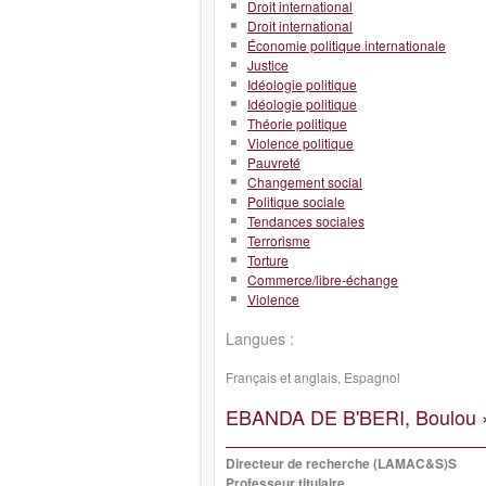
Droit international
Droit international
Économie politique internationale
Justice
Idéologie politique
Idéologie politique
Théorie politique
Violence politique
Pauvreté
Changement social
Politique sociale
Tendances sociales
Terrorisme
Torture
Commerce/libre-échange
Violence
Langues :
Français et anglais, Espagnol
EBANDA DE B'BERI, Boulou 
Directeur de recherche (LAMAC&S)S
Professeur titulaire