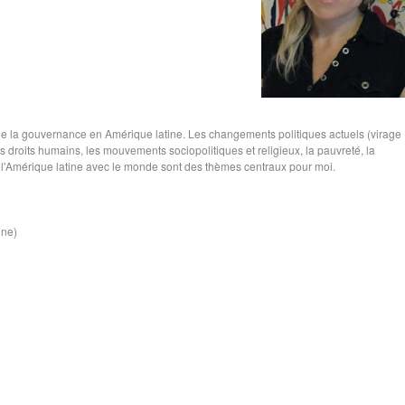
t de la gouvernance en Amérique latine. Les changements politiques actuels (virage
des droits humains, les mouvements sociopolitiques et religieux, la pauvreté, la
 de l'Amérique latine avec le monde sont des thèmes centraux pour moi.
ine)