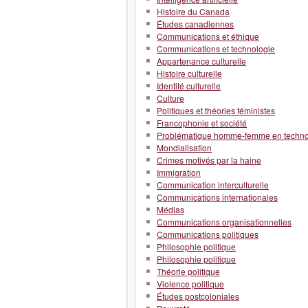
Histoire du Canada
Études canadiennes
Communications et éthique
Communications et technologie
Appartenance culturelle
Histoire culturelle
Identité culturelle
Culture
Politiques et théories féministes
Francophonie et société
Problématique homme-femme en technolo
Mondialisation
Crimes motivés par la haine
Immigration
Communication interculturelle
Communications internationales
Médias
Communications organisationnelles
Communications politiques
Philosophie politique
Philosophie politique
Théorie politique
Violence politique
Études postcoloniales