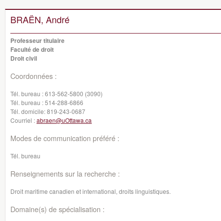
BRAËN, André
Professeur titulaire
Faculté de droit
Droit civil
Coordonnées :
Tél. bureau :
613-562-5800 (3090)
Tél. bureau :
514-288-6866
Tél. domicile:
819-243-0687
Courriel :
abraen@uOttawa.ca
Modes de communication préféré :
Tél. bureau
Renseignements sur la recherche :
Droit maritime canadien et international, droits linguistiques.
Domaine(s) de spécialisation :