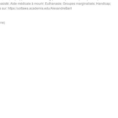
e assisté; Aide médicale à mourir; Euthanasie; Groupes marginalisés; Handicap;
es sur: https://uottawa.academia.edu/AlexandreBaril
ine)