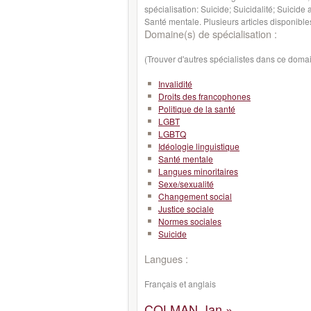
spécialisation: Suicide; Suicidalité; Suicid
Santé mentale. Plusieurs articles disponibl
Domaine(s) de spécialisation :
(Trouver d'autres spécialistes dans ce doma
Invalidité
Droits des francophones
Politique de la santé
LGBT
LGBTQ
Idéologie linguistique
Santé mentale
Langues minoritaires
Sexe/sexualité
Changement social
Justice sociale
Normes sociales
Suicide
Langues :
Français et anglais
COLMAN, Ian »