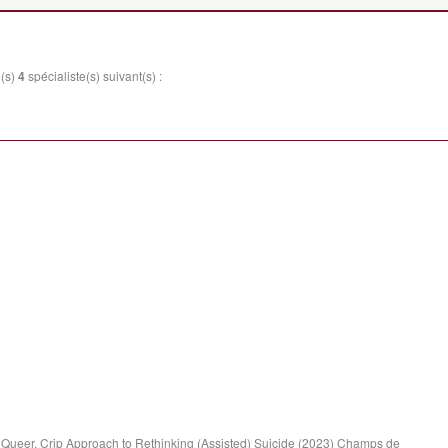
e(s)
4
spécialiste(s) suivant(s) :
, Queer, Crip Approach to Rethinking (Assisted) Suicide (2023) Champs de