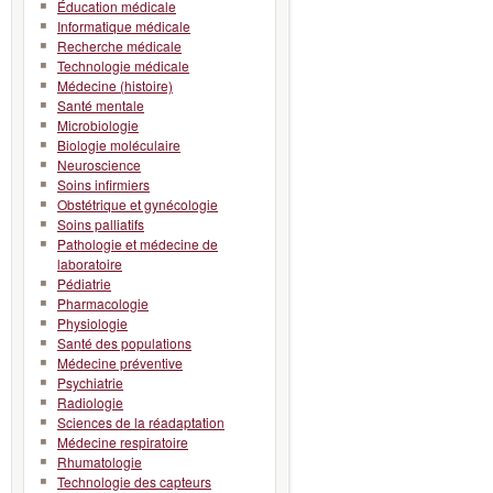
Éducation médicale
Informatique médicale
Recherche médicale
Technologie médicale
Médecine (histoire)
Santé mentale
Microbiologie
Biologie moléculaire
Neuroscience
Soins infirmiers
Obstétrique et gynécologie
Soins palliatifs
Pathologie et médecine de
laboratoire
Pédiatrie
Pharmacologie
Physiologie
Santé des populations
Médecine préventive
Psychiatrie
Radiologie
Sciences de la réadaptation
Médecine respiratoire
Rhumatologie
Technologie des capteurs