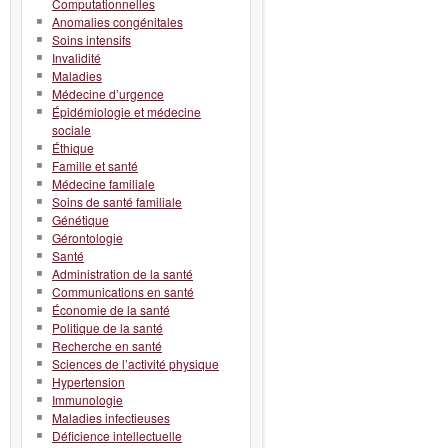
Computationnelles
Anomalies congénitales
Soins intensifs
Invalidité
Maladies
Médecine d’urgence
Épidémiologie et médecine
sociale
Éthique
Famille et santé
Médecine familiale
Soins de santé familiale
Génétique
Gérontologie
Santé
Administration de la santé
Communications en santé
Économie de la santé
Politique de la santé
Recherche en santé
Sciences de l’activité physique
Hypertension
Immunologie
Maladies infectieuses
Déficience intellectuelle