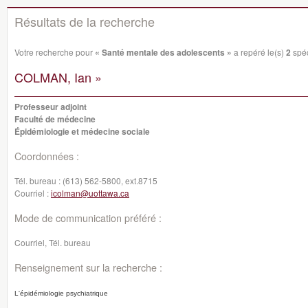
Résultats de la recherche
Votre recherche pour
« Santé mentale des adolescents »
a repéré le(s)
2
spéc
COLMAN, Ian »
Professeur adjoint
Faculté de médecine
Épidémiologie et médecine sociale
Coordonnées :
Tél. bureau :
(613) 562-5800, ext.8715
Courriel :
icolman@uottawa.ca
Mode de communication préféré :
Courriel, Tél. bureau
Renseignement sur la recherche :
L'épidémiologie psychiatrique