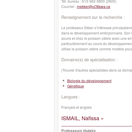
Tél. bureau :
613-562-5800 (2605)
Courriel :
mekker@uOttawa.ca
Renseignement sur la recherche :
Le professeur Ekker s’intéresse principaleme
dans le développement embryonnaire. Son la
souris et chez le poisson-zèbre avec une em
particulièrement au cours du développement 
utilise le poisson-zèbre comme modèle pour
Domaine(s) de spécialisation :
(Trouver d'autres spécialistes dans ce doma
Biologie du développement
Génétique
Langues :
Français et anglais
ISMAIL, Nafissa »
Professeure titulaire