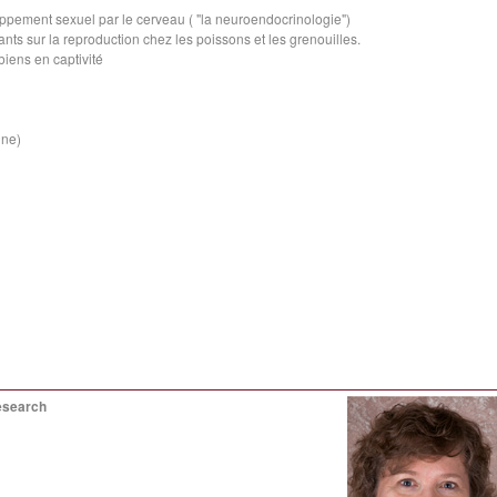
oppement sexuel par le cerveau ( "la neuroendocrinologie")
nts sur la reproduction chez les poissons et les grenouilles.
biens
en captivité
ine)
esearch