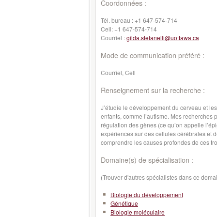
Coordonnées :
Tél. bureau :
+1 647-574-714
Cell:
+1 647-574-714
Courriel :
gilda.stefanelli@uottawa.ca
Mode de communication préféré :
Courriel, Cell
Renseignement sur la recherche :
J’étudie le développement du cerveau et le
enfants, comme l’autisme. Mes recherches por
régulation des gènes (ce qu’on appelle l’é
expériences sur des cellules cérébrales et
comprendre les causes profondes de ces troub
Domaine(s) de spécialisation :
(Trouver d'autres spécialistes dans ce doma
Biologie du développement
Génétique
Biologie moléculaire