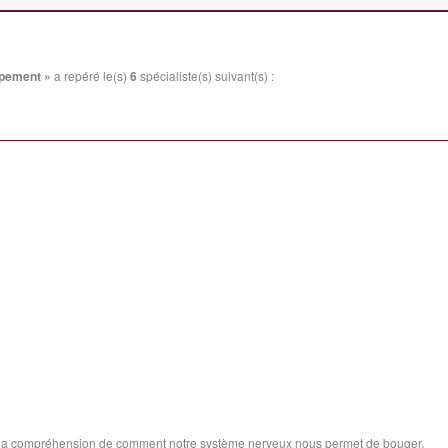
ppement »
a repéré le(s)
6
spécialiste(s) suivant(s) :
a compréhension de comment notre système nerveux nous permet de bouger.