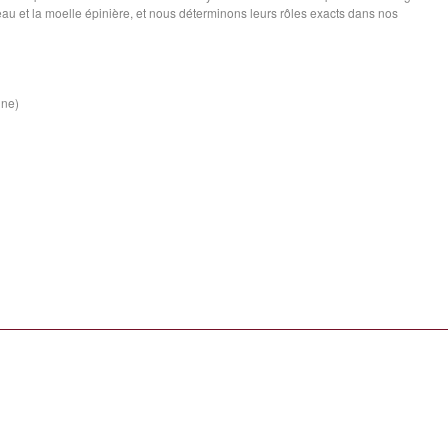
au et la moelle épinière, et nous déterminons leurs rôles exacts dans nos
ine)