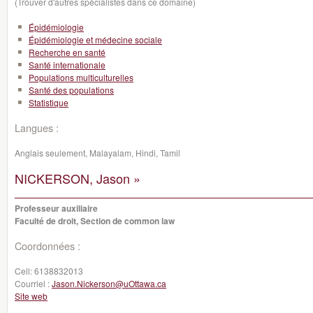
(Trouver d'autres spécialistes dans ce domaine)
Épidémiologie
Épidémiologie et médecine sociale
Recherche en santé
Santé internationale
Populations multiculturelles
Santé des populations
Statistique
Langues :
Anglais seulement, Malayalam, Hindi, Tamil
NICKERSON, Jason »
Professeur auxiliaire
Faculté de droit, Section de common law
Coordonnées :
Cell:
6138832013
Courriel :
Jason.Nickerson@uOttawa.ca
Site web