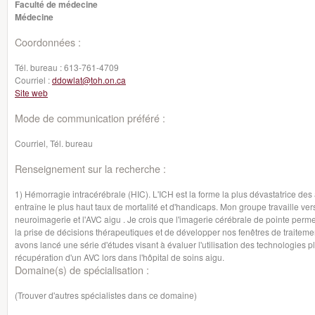
Faculté de médecine
Médecine
Coordonnées :
Tél. bureau :
613-761-4709
Courriel :
ddowlat@toh.on.ca
Site web
Mode de communication préféré :
Courriel, Tél. bureau
Renseignement sur la recherche :
1) Hémorragie intracérébrale (HIC). L'ICH est la forme la plus dévastatrice des
entraîne le plus haut taux de mortalité et d'handicaps. Mon groupe travaille vers 
neuroimagerie et l'AVC aigu . Je crois que l'imagerie cérébrale de pointe permet
la prise de décisions thérapeutiques et de développer nos fenêtres de traitem
avons lancé une série d'études visant à évaluer l'utilisation des technologies 
récupération d'un AVC lors dans l'hôpital de soins aigu.
Domaine(s) de spécialisation :
(Trouver d'autres spécialistes dans ce domaine)