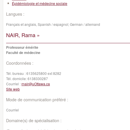
Épidémiologie et médecine sociale
Langues :
Français et anglais, Spanish / espagnol; German / allemand
NAIR, Rama »
Professeur émérite
Faculté de médecine
Coordonnées :
Tél. bureau :
6135625800 ext 8282
Tél. domicile:
6138330287
Courriel :
rnair@uOttawa.ca
Site web
Mode de communication préféré :
Courriel
Domaine(s) de spécialisation :