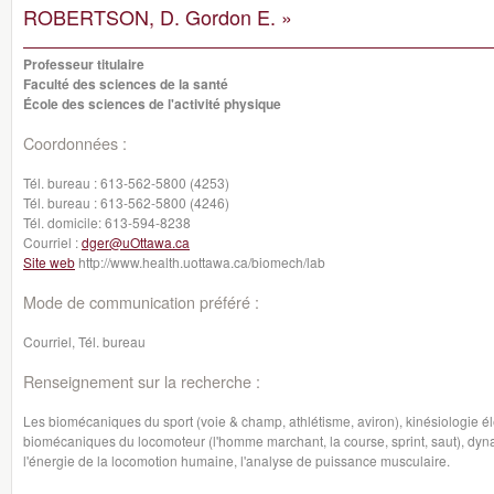
ROBERTSON, D. Gordon E. »
Professeur titulaire
Faculté des sciences de la santé
École des sciences de l'activité physique
Coordonnées :
Tél. bureau :
613-562-5800 (4253)
Tél. bureau :
613-562-5800 (4246)
Tél. domicile:
613-594-8238
Courriel :
dger@uOttawa.ca
Site web
http://www.health.uottawa.ca/biomech/lab
Mode de communication préféré :
Courriel, Tél. bureau
Renseignement sur la recherche :
Les biomécaniques du sport (voie & champ, athlétisme, aviron), kinésiologie é
biomécaniques du locomoteur (l'homme marchant, la course, sprint, saut), dy
l'énergie de la locomotion humaine, l'analyse de puissance musculaire.